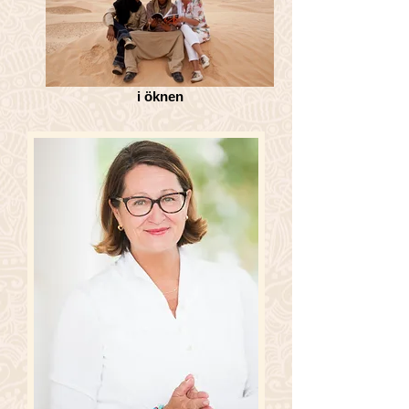
i öknen