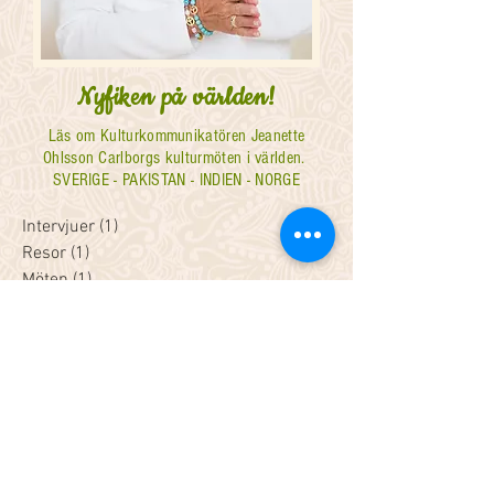
Nyfiken på världen!
Läs om Kulturkommunikatören Jeanette
Ohlsson Carlborgs kulturmöten i världen.
SVERIGE - PAKISTAN - INDIEN - NORGE
Intervjuer
(1)
1 inlägg
Resor
(1)
1 inlägg
Möten
(1)
1 inlägg
Föreläsningar
(1)
1 inlägg
Blandat
(1)
1 inlägg
Inspiration
(1)
1 inlägg
#Search