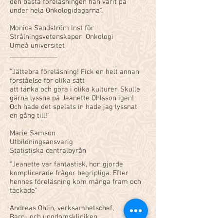
den bästa föreläsningen han varit på
under hela Onkologidagarna”.
Monica Sandström Inst för
Strålningsvetenskaper Onkologi
Umeå universitet
______________
"Jättebra föreläsning! Fick en helt annan
förståelse för olika sätt
att tänka och göra i olika kulturer. Skulle
gärna lyssna på Jeanette Ohlsson igen!
Och hade det spelats in hade jag lyssnat
en gång till!"
Marie Samson
Utbildningsansvarig
Statistiska centralbyrån
"Jeanette var fantastisk, hon gjorde
komplicerade frågor begripliga. Efter
hennes föreläsning kom många fram och
tackade”
Andreas Ohlin, verksamhetschef,
Barn- och ungdomskliniken