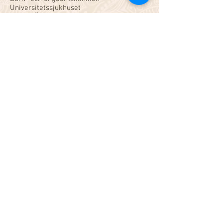
Universitetssjukhuset
Region Örebro län
______________
”En mycket bra och intressant föreläsning
med konkreta råd på hur man skall
bemöta människor med andra kulturella
erfarenheter inom vården”
åhörare Kalmar
______________
”Intressant ämne som verkligen ligger i
tiden och något som vi alla har nytta av
både inom vården men också privat”
åhörare Skellefteå
______________
”Underbart intressant att lyssna till
Jeanette som med egna erfarenheter
berättar om olika möten med människor
från olika kulturer på ett inlevelsefullt
sätt”