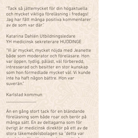
"
Tack så jättemycket för din högaktuella
och mycket viktiga föreläsning i fredags!
Jag har fått många positiva kommentarer
av de som var där."
Katarina Dahlén Utbildningsledare
YH medicinsk sekreterare HUDDINGE
"Vi är mycket, mycket nöjda med Jeanette
både som moderator och föreläsare. Hon
var öppen, tydlig, påläst, väl förberedd,
intresserad och besitter en stor kunskap
som hon förmedlade mycket väl. Vi kunde
inte ha haft någon bättre. Hon var
suverän.”
Karlstad kommun
______________
Än en gång stort tack för en bländande
föreläsning som både roar och berör på
många sätt. En av deltagarna som för
övrigt är medicinsk direktör på ett av de
stora läkemedelsbolagen sa ”detta var