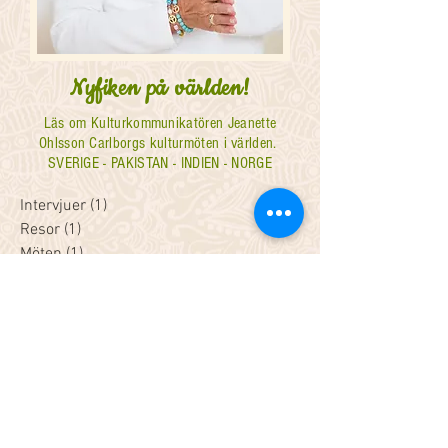
Nyfiken på världen!
Läs om Kulturkommunikatören Jeanette
Ohlsson Carlborgs kulturmöten i världen.
SVERIGE - PAKISTAN - INDIEN - NORGE
Intervjuer
(1)
1 inlägg
Resor
(1)
1 inlägg
Möten
(1)
1 inlägg
Föreläsningar
(1)
1 inlägg
Blandat
(1)
1 inlägg
Inspiration
(1)
1 inlägg
#Search