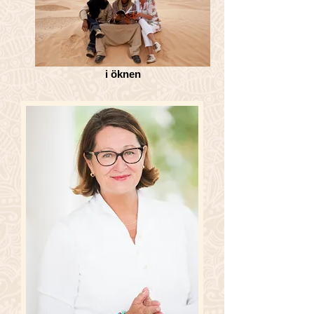
i öknen